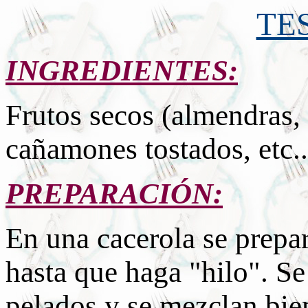
TE
INGREDIENTES:
Frutos secos (almendras,
cañamones tostados, etc..
PREPARACIÓN:
En una cacerola se prepa
hasta que haga "hilo". Se
pelados y se mezclan bie